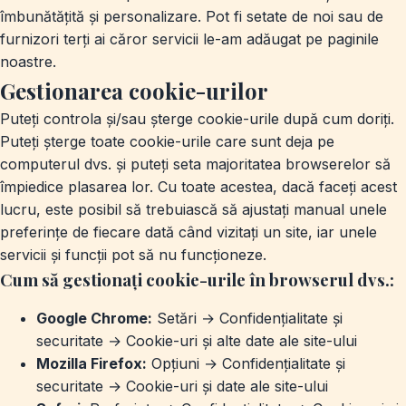
îmbunătățită și personalizare. Pot fi setate de noi sau de
furnizori terți ai căror servicii le-am adăugat pe paginile
noastre.
Gestionarea cookie-urilor
Puteți controla și/sau șterge cookie-urile după cum doriți.
Puteți șterge toate cookie-urile care sunt deja pe
computerul dvs. și puteți seta majoritatea browserelor să
împiedice plasarea lor. Cu toate acestea, dacă faceți acest
lucru, este posibil să trebuiască să ajustați manual unele
preferințe de fiecare dată când vizitați un site, iar unele
servicii și funcții pot să nu funcționeze.
Cum să gestionați cookie-urile în browserul dvs.:
Google Chrome:
Setări → Confidențialitate și
securitate → Cookie-uri și alte date ale site-ului
Mozilla Firefox:
Opțiuni → Confidențialitate și
securitate → Cookie-uri și date ale site-ului