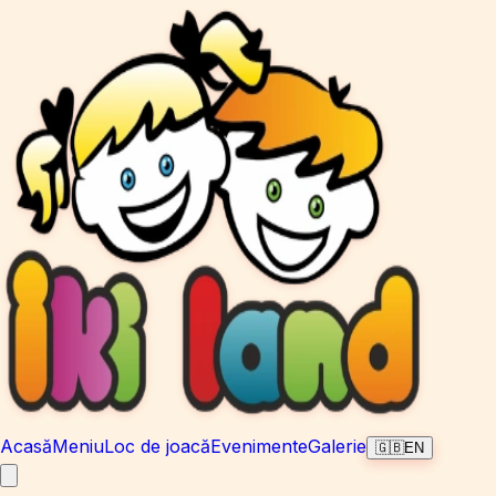
Acasă
Meniu
Loc de joacă
Evenimente
Galerie
🇬🇧
EN